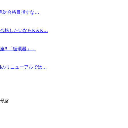
‼絶対合格目指すな…
合格したいならK＆K…
座‼ 「循環器」…
回のリニューアルでは…
5号室