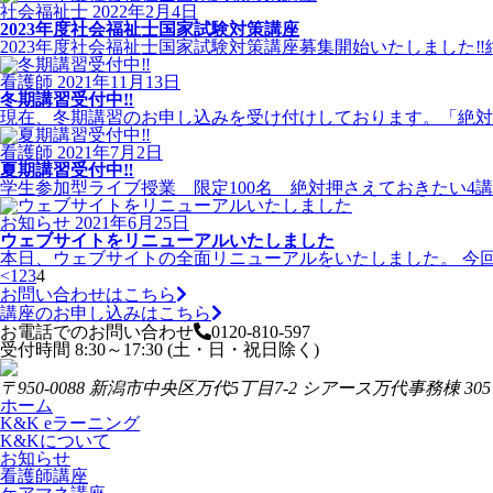
社会福祉士
2022年2月4日
2023年度社会福祉士国家試験対策講座
2023年度社会福祉士国家試験対策講座募集開始いたしました
看護師
2021年11月13日
冬期講習受付中‼
現在、冬期講習のお申し込みを受け付けしております。「絶対
看護師
2021年7月2日
夏期講習受付中‼
学生参加型ライブ授業 限定100名 絶対押さえておきたい4講
お知らせ
2021年6月25日
ウェブサイトをリニューアルいたしました
本日、ウェブサイトの全面リニューアルをいたしました。 今
<
1
2
3
4
お問い合わせはこちら
講座のお申し込みはこちら
お電話でのお問い合わせ
0120-810-597
受付時間 8:30～17:30 (土・日・祝日除く)
〒950-0088 新潟市中央区万代5丁目7-2 シアース万代事務棟 30
ホーム
K&K eラーニング
K&Kについて
お知らせ
看護師講座